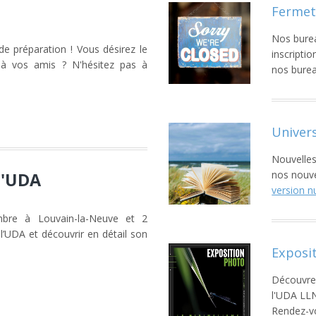
Fermet
Nos burea
 préparation ! Vous désirez le
inscripti
A à vos amis ? N'hésitez pas à
nos burea
Univers
Nouvelles
nos nouvel
l'UDA
version 
mbre à Louvain-la-Neuve et 2
l’UDA et découvrir en détail son
Exposit
Découvrez
l'UDA LLN
Rendez-vo