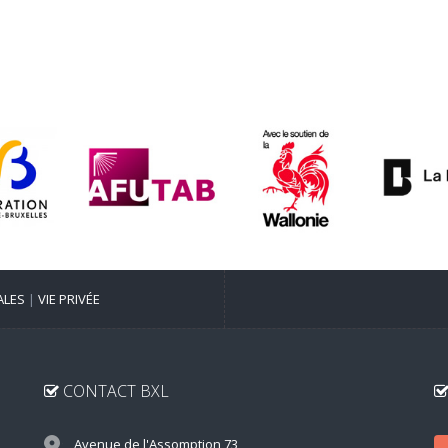
ALES
|
VIE PRIVÉE
CONTACT BXL
Avenue de l'Assomption 73