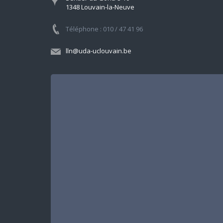
1348 Louvain-la-Neuve
Téléphone : 010 / 47 41 96
lln@uda-uclouvain.be