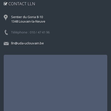
CONTACT LLN
Sentier du Goria 8-10
1348 Louvain-la-Neuve
Téléphone : 010 / 47 41 96
lln@uda-uclouvain.be