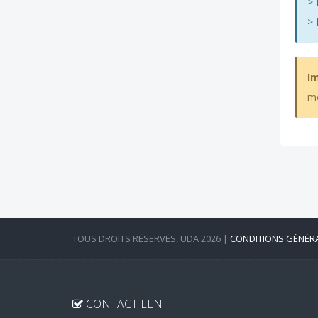
> 
> 
I
me
TOUS DROITS RÉSERVÉS, UDA 2026 |
CONDITIONS GÉNÉR
CONTACT LLN