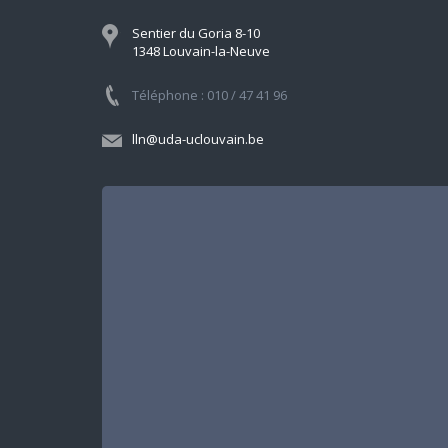
Sentier du Goria 8-10
1348 Louvain-la-Neuve
Téléphone : 010 / 47 41 96
lln@uda-uclouvain.be