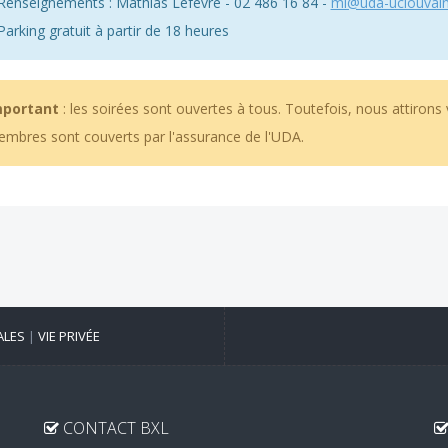
Renseignements : Mathias Lefevre - 02 486 16 84 -
ml@uda-uclouvain
Parking gratuit à partir de 18 heures
mportant
: les soirées sont ouvertes à tous. Toutefois, nous attirons v
mbres sont couverts par l'assurance de l'UDA.
ALES
|
VIE PRIVÉE
CONTACT BXL