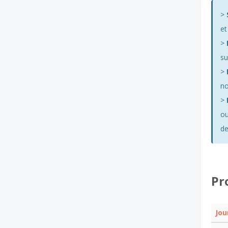
>
et
>
su
>
no
>
ou
de
Pr
Jou